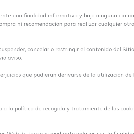
ente una finalidad informativa y bajo ninguna circu
compra ni recomendación para realizar cualquier otra
 suspender, cancelar o restringir el contenido del Sit
io aviso.
erjuicios que pudieran derivarse de la utilización de
a a la política de recogida y tratamiento de las cook
ios Web de terceros mediante enlaces con la finalida